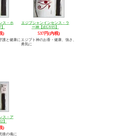
ンス・ホ
エジプシャンインセンス・ラ
7】
ー神【iEGY05】
税)
537円(内税)
守護と健康に
エジプト神のお香・健康、強さ、
勇気に
ンス・ア
02】
税)
死後の魂に