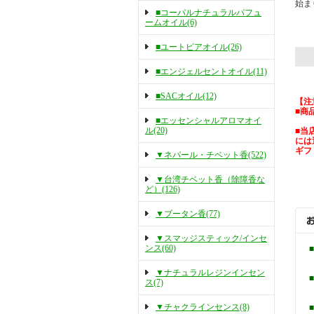
始ま
■コーパルナチュラルパフュ
ームオイル(6)
■ユートピアオイル(26)
■エンジェルセントオイル(11)
■SACオイル(12)
【注
■商
■エッセンシャルアロマオイ
ル(20)
■当
には
ギフ
▼ネパール・チベット香(522)
▼台湾チベット香（除障香な
ど）(126)
▼ブータン香(77)
▼スマッジスティック/インセ
ンス(60)
▼ナチュラルレジンインセン
ス(7)
▼チャクラインセンス(8)