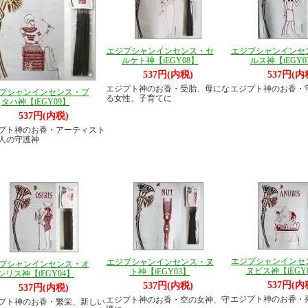
エジプシャンインセンス・セ
エジプシャンインセ
ルケト神【iEGY08】
ルス神【iEGY0
537円(内税)
537円(内
エジプト神のお香・受胎、母にな
エジプト神のお香・
プシャンインセンス・プ
る女性、子育てに
タハ神【iEGY09】
537円(内税)
プト神のお香・アーティスト
人の守護神
エジプシャンインセ
エジプシャンインセンス・ヌ
プシャンインセンス・オ
ヌビス神【iEGY
ト神【iEGY03】
シリス神【iEGY04】
537円(内
537円(内税)
537円(内税)
エジプト神のお香・
エジプト神のお香・空の女神、守
プト神のお香・繁栄、新しい