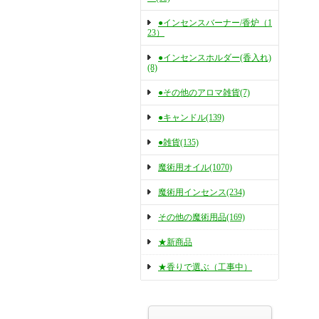
●インセンスバーナー/香炉（1
23）
●インセンスホルダー(香入れ)
(8)
●その他のアロマ雑貨(7)
●キャンドル(139)
●雑貨(135)
魔術用オイル(1070)
魔術用インセンス(234)
その他の魔術用品(169)
★新商品
★香りで選ぶ（工事中）