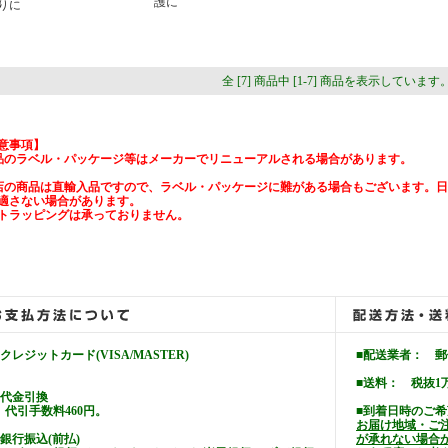
護に
りに
全 [7] 商品中 [1-7] 商品を表示しています
意事項】
品のラベル・パッケージ等はメーカーでリニューアルされる場合があります。
店の商品は直輸入品ですので、ラベル・パッケージに難がある場合もございます。
適さない場合があります。
トラッピングは承っておりません。
■クレジットカード(VISA/MASTER)
■配送業者： 
■送料： 税抜1
■代金引換
代引手数料460円。
■到着日時のご
お届け地域・ご
■銀行振込(前払)
が承れない場合