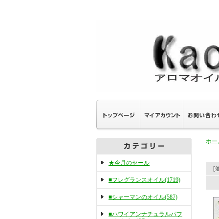
ホー
★今月のセール
[
■フレグランスオイル(1719)
■シャーマンのオイル(587)
■ハワイアンナチュラルパフ