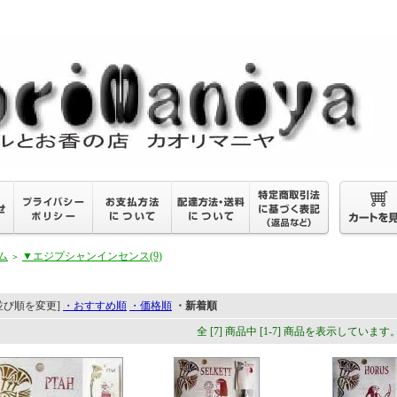
ム
▼エジプシャンインセンス(9)
＞
並び順を変更]
・おすすめ順
・価格順
・新着順
全 [7] 商品中 [1-7] 商品を表示しています