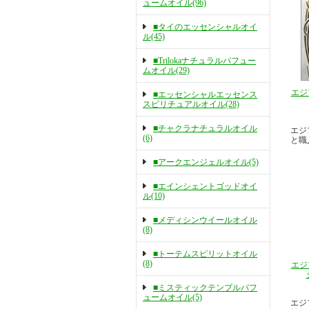
ュームオイル(96)
■タイのエッセンシャルオイ
ル(45)
■Trilokaナチュラルパフュー
ムオイル(29)
エジ
■エッセンシャルエッセンス
スピリチュアルオイル(28)
■チャクラナチュラルオイル
エジ
(6)
と職
■アークエンジェルオイル(5)
■エインシェントゴッドオイ
ル(10)
■メディシンウイールオイル
(8)
■トーテムスピリットオイル
(8)
エジ
■ミスティックテンプルパフ
ュームオイル(5)
エジ