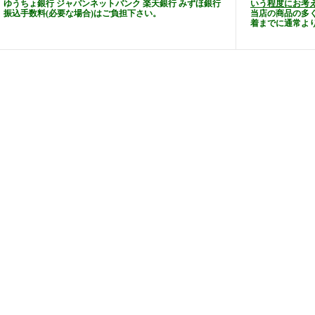
ゆうちょ銀行 ジャパンネットバンク 楽天銀行 みずほ銀行
いう程度にお考
振込手数料(必要な場合)はご負担下さい。
当店の商品の多
着までに通常よ