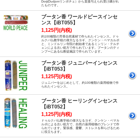
Dorji(Dudjomリンポチェ）から直接与えられ受け継がれ
たものです。
ブータン香 ワールドピースインセ
ンス【iBT055】
1,125円(内税)
約100種類の芳香自然素材で作られたインセンス。ドゥ
ルクパ仏教学校の偉大なるヨギ、クンケン・ペマカルポ
と、ミンドルリン寺院の創始者であるミンリン・テルチ
ェンによる古い処方で作られています。ブータンのティ
ンプーにある仏教徒施設で作られています。
ブータン香 ジュニパーインセンス
【iBT053】
1,125円(内税)
ジュニパーをはじめとして、約100種類の薬用植物で作
られたインセンス。
ブータン香 ヒーリングインセンス
【iBT052】
1,125円(内税)
ドゥルクパ仏教学校の偉大なるヨギ、クンケン・ペマカ
ルポによる古い処方で、自然の薬用植物のブレンドで作
られています。緊張感、憂鬱、ストレスを和らげるため
に役立ちます。