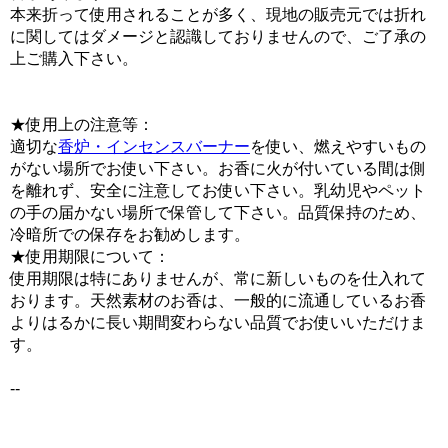
本来折って使用されることが多く、現地の販売元では折れ
に関してはダメージと認識しておりませんので、ご了承の
上ご購入下さい。
★使用上の注意等：
適切な
香炉・インセンスバーナー
を使い、燃えやすいもの
がない場所でお使い下さい。お香に火が付いている間は側
を離れず、安全に注意してお使い下さい。乳幼児やペット
の手の届かない場所で保管して下さい。品質保持のため、
冷暗所での保存をお勧めします。
★使用期限について：
使用期限は特にありませんが、常に新しいものを仕入れて
おります。天然素材のお香は、一般的に流通しているお香
よりはるかに長い期間変わらない品質でお使いいただけま
す。
--
ブータンのお香 ブータン香 ブータニーズインセンス チベットのお香 チベタンインセン
ス チベット香 西蔵インセンス 西蔵香 西蔵のお香 チベット仏教 チベット密教 スピ