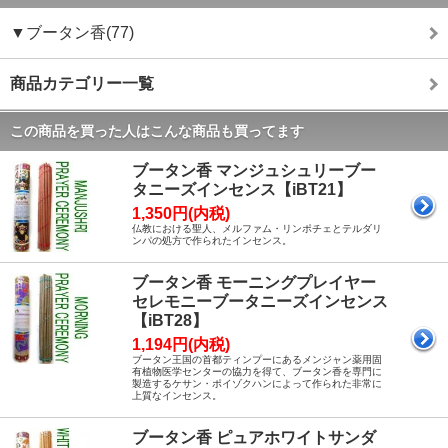
▼ブータン香(77)
商品カテゴリー一覧
この商品を買った人はこんな商品も買ってます
ブータン香 マンジュシュリーブー
タニーズインセンス【iBT21】
1,350円(内税)
仏教における聖人、メルファム・リンポチェとテルダリ
ンパの処方で作られたインセンス。
ブータン香 モーニングプレイヤー
セレモニーブータニーズインセンス
【iBT28】
1,194円(内税)
ブータン王国の首都ティンプーにあるメンジャン薬用固
有植物医学センターの協力を得て、ブータン香を専門に
製造するケサン・ポイゾクハンによって作られた非常に
上質なインセンス。
ブータン香 ピュアホワイトサンダ