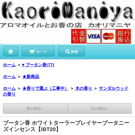
カート
検索
ホーム
＞
▼ブータン香(77)
ホーム
＞
★新商品
ホーム
＞
★香りで選ぶ（工事中）
＞
木の香り
＞
サンダルウッド
の香り
前の商品へ
次の商品へ
ブータン香 ホワイトターラープレイヤーブータニー
ズインセンス【iBT20】