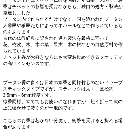
ブータン王国はチベット仏教を国教とする唯一の国で、お
香はチベットの影響を受けながらも、独自の処方・製法が
発達しました。
ブータン内で作られるだけでなく、国を追われたブータン
人難民や移民たちによってネパールなどで作られているも
のもあります。
古代の仏教経典に記された処方製法を厳格に守って
花、樹皮、木、木の葉、果実、木の根などの自然原料で作
られています。
チベット香がお好きな方にも大変お勧めできるクオリティ
の高いインセンスです。
ブータン香の多くは日本の線香と同様竹芯のないドゥープ
スティックタイプですが、スティックは太く、直径約
3.5mm～6mm程度です。
線香同様、立ててもお使いになれますが、短く折って灰の
上に寝かせて焚くのが一般的です。
こちらのお香は芯がない分脆く、衝撃を受けると折れる場
合があります。