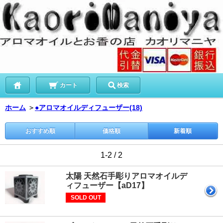
カート
検索
ホーム
＞
●アロマオイルディフューザー(18)
おすすめ順
価格順
新着順
1-2 / 2
太陽 天然石手彫りアロマオイルデ
ィフューザー【aD17】
SOLD OUT