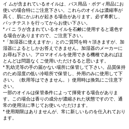
イ ムが含まれているオイルは、バス用品・ボディ用品にお
使いの場合特にご注意下さい。これらのオイルは濃縮率が
高く、肌にかぶれが起きる場合があります。必ず希釈し、
パッチテストを行ってからお使い下さい。
* バ ニ ラが含まれているオイルを石鹸に使用すると退色す
る場合がありますので、ご注意下さい。
*「加湿器に使えますか」とのご質問を時々頂きますが、加
湿器によるとしかお答えできません。加湿器のメーカーに
お尋ね下さい。アロマオイルを使用できる機種であればほ
とんどは問題なくご使用いただけるると思います。
* 乳幼児等の手の届かない場所に保管して下さい。品質保持
のため湿度の低い冷暗所で保管し、外用のみに使用して下
さい。（飲用等はできません。）使用時は換気にご注意下
さい。
一部のオイルは保管条件によって揮発する場合がありま
す。この場合は香りの成分が濃縮された状態ですので、通
常の使用法に準じてお使いいただけます。
* 使用期限はありませんが、常に新しいものを仕入れており
ます。