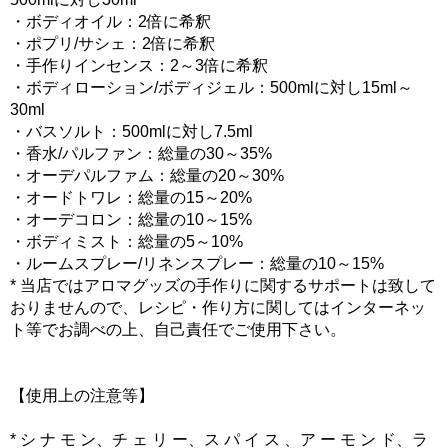
・ボディオイル：2倍に希釈
・ポプリ/サシェ：2倍に希釈
・手作りインセンス：2～3倍に希釈
・ボディローション/ボディジェル：500mlに対し15ml～
30ml
・バスソルト：500mlに対し7.5ml
・香水/パルファン：総量の30～35%
・オーデパルファム：総量の20～30%
・オードトワレ：総量の15～20%
・オーデコロン：総量の10～15%
・ボディミスト：総量の5～10%
・ルームスプレー/リネンスプレー：総量の10～15%
* 当店ではアロマグッズの手作りに関するサポートは致して
おりませんので、レシピ・作り方に関してはインターネッ
ト等でお調べの上、自己責任でご使用下さい。
【使用上の注意等】
* シ ナ モ ン、チ ェ リ ー、ス パ イ ス 、ア ー モ ン ド、ラ