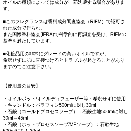
オイルの種類によっては成分が一部沈殿する場合がありま
す。
■このフレグランスは香料成分調査協会（RIFM）で認可さ
れた成分で作られ、
また国際香料協会(IFRA)で科学的に再調査を受け、RIFMの
基準を満たしています。
■化粧品用の非常にグレードの高いオイルですが、
希釈せずに肌に直接つけるとトラブルが起きることがあり
ますのでご注意下さい。
【使用量の目安】
・オイルポット/オイルディフューザー等：希釈せずに使用
・キャンドル：パラフィン500mlに対し30ml
・石鹸（コールドプロセスソープ）：石鹸生地500mlに対し
30ml～45ml
・石鹸（ホットプロセスソープ/MPソープ）：石鹸生地
500mlに対し30ml