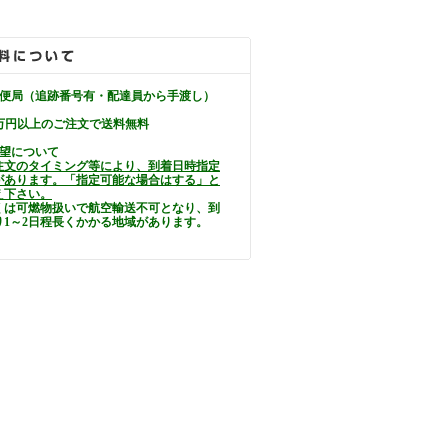
郵便局（追跡番号有・配達員から手渡し）
万円以上のご注文で送料無料
希望について
注文のタイミング等により、到着日時指定
があります。「指定可能な場合はする」と
え下さい。
くは可燃物扱いで航空輸送不可となり、到
り1～2日程長くかかる地域があります。