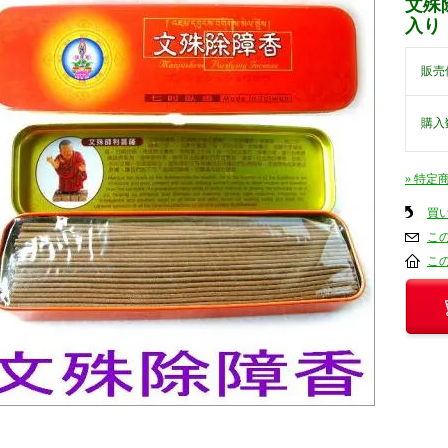
文殊除
入り【
販売
購入
» 特定
買
こ
こ