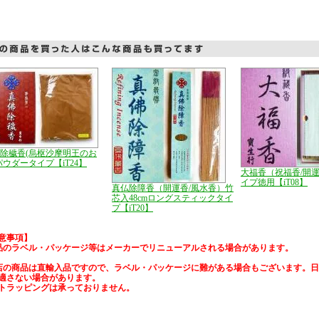
除穢香(烏枢沙摩明王のお
パウダータイプ【iT24】
大福香（祝福香/開
イプ徳用【iT08】
真仏除障香（開運香/風水香）竹
芯入48cmロングスティックタイ
プ【iT20】
意事項】
品のラベル・パッケージ等はメーカーでリニューアルされる場合があります。
店の商品は直輸入品ですので、ラベル・パッケージに難がある場合もございます。
適さない場合があります。
トラッピングは承っておりません。