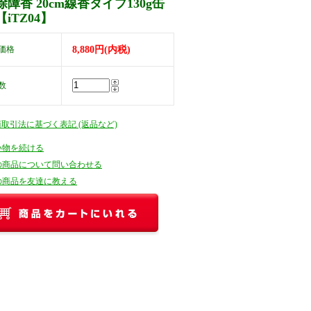
障香 20cm線香タイプ130g缶
iTZ04】
価格
8,880円(内税)
数
商取引法に基づく表記 (返品など)
い物を続ける
の商品について問い合わせる
の商品を友達に教える