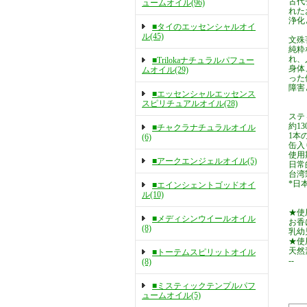
古代
ュームオイル(96)
れた
浄化
■タイのエッセンシャルオイ
ル(45)
文殊
純粋
れ、
■Trilokaナチュラルパフュー
身体
ムオイル(29)
った
障害
■エッセンシャルエッセンス
スピリチュアルオイル(28)
ステ
約1
■チャクラナチュラルオイル
1本の
(6)
缶入
使用
■アークエンジェルオイル(5)
日常
台湾
*日
■エインシェントゴッドオイ
ル(10)
★使
■メディシンウイールオイル
お香
(8)
乳幼
★使
天然
■トーテムスピリットオイル
--
(8)
イン
■ミスティックテンプルパフ
ュームオイル(5)