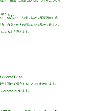
を加え、厳選した自然素材だけで丁寧につくら
、導きます。
惰さ、健忘など、知恵を妨げる悪要因から逃
意力、自身と他人の利益になる思考を得るとい
在になるよう導きます。
所でお使い下さい。
日光を避けて保存することをお勧めします。
でお使いいただけます。
ス チベット仏教 チベット密教 西蔵