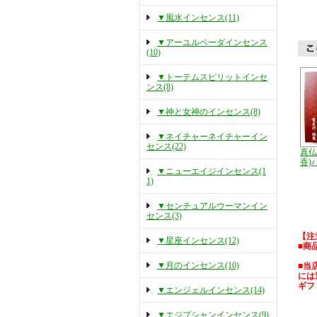
▼風水インセンス(11)
▼アーユルベーダインセンス
(10)
▼トーテムスピリットインセ
ンス(8)
▼神と女神のインセンス(8)
▼ネイチャーネイチャーイン
センス(22)
真仏
香)
▼ニューエイジインセンス(1
1)
▼センチュアルウーマンイン
センス(3)
【注
▼星座インセンス(12)
■商
▼月のインセンス(10)
■当
には
ギフ
▼エンジェルインセンス(14)
▼エジプシャンインセンス(9)