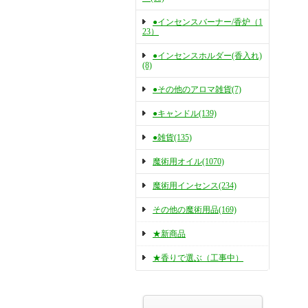
●インセンスバーナー/香炉（1
23）
●インセンスホルダー(香入れ)
(8)
●その他のアロマ雑貨(7)
●キャンドル(139)
●雑貨(135)
魔術用オイル(1070)
魔術用インセンス(234)
その他の魔術用品(169)
★新商品
★香りで選ぶ（工事中）