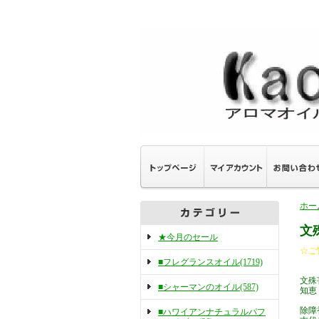
ホー
文
★今月のセール
☆ご
■フレグランスオイル(1719)
文殊
■シャーマンのオイル(587)
知恵
除障
■ハワイアンナチュラルパフ