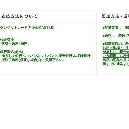
■クレジットカード(VISA/MASTER)
■配送業者： 
■送料： 税抜1
■代金引換
代引手数料460円。
■到着日時のご
お届け地域・ご
■銀行振込(前払)
が承れない場合
ゆうちょ銀行 ジャパンネットバンク 楽天銀行 みずほ銀行
いう程度にお考
振込手数料(必要な場合)はご負担下さい。
当店の商品の多
着までに通常よ