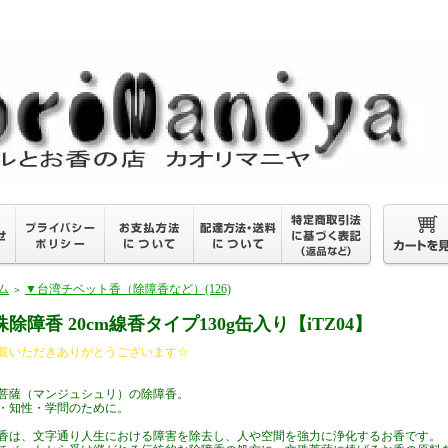
ム
▼台湾チベット香（除障香など）(126)
＞
殊除障香 20cm線香タイプ130g缶入り【iTZ04】
覧いただきありがとうございます☆
菩薩（マンジュシュリ）の除障香。
・知性・学問のために。
香は、文字通り人生における障害を除去し、人や空間を強力に浄化するお香です。