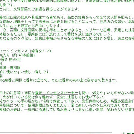
チベットから受け継がれる伝統的な除障香の処方に、文殊菩薩に捧げるお香の原料
お香です。
と共に、文殊菩薩のご加護を得ることができます。
菩薩は仏陀の知恵を具現化する者であり、高次の知恵をもって全ての人間を照らし
な信頼と理解をもって文殊菩薩にお香を捧げることによって、注意力の欠如や、怠
人生における障害から自由になります。
、心、言葉に文殊菩薩の祝福を得ることができると、クリヤーな思考、安定した注
体験をもたらし、最終的には知恵によって蓄財を成し遂げるでしょう。
となるものを浄化し、知恵は幸福からさらなる幸福のために輝きを増し、完全な存
ィックインセンス（線香タイプ）
30g入り（約140本前後）
長さ 約20cm
り
期限：無期限
的に使いやすい優しい香りです。
製
本の線香と同様に香炉に立てて、または香炉の灰の上に寝かせて焚きます。
用上の注意等：適切な
香炉・インセンスバーナー
を使い、燃えやすいものがない場
に火が付いている間は側を離れず、安全に注意してお使い下さい。
児やペットの手の届かない場所で保管して下さい。品質保持のため、高温多湿直射
用期限について：使用期限はありませんが、常に新しいものを仕入れております。
素材のお香は、一般的に流通しているお香よりはるかに長い期間、変わらない品質
センススティック スティックインセンス 線香 お香 天然素材 自然素材 ナチュラルインセン