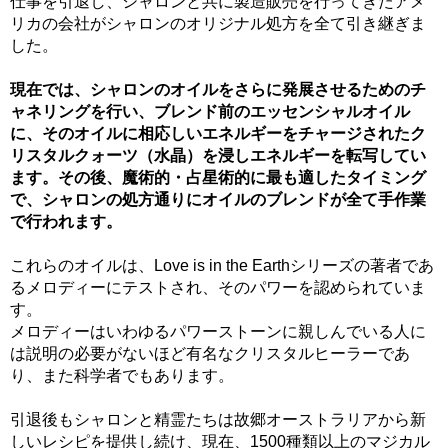
仕事を引退し、シャロンと共に製造販売を行ってきたアメ
リカの会社がシャロンのオリジナル処方を全て引き継ぎま
した。
現在では、シャロンのオイルをさらに発展させるためのチ
ャネリングを行い、ブレンド前のエッセンシャルオイル
に、そのオイルに相応しいエネルギーをチャージされたク
リスタルクォーツ（水晶）を浸しエネルギーを転写してい
ます。その後、魔術的・占星術的に最も適したタイミング
で、シャロンの処方通りにオイルのブレンドが全て手作業
で行われます。
これらのオイルは、Love is in the Earthシリーズの著者であ
るメロディーにテストされ、そのパワーを認められていま
す。
メロディーはいわゆるパワーストーンに親しんでいる人に
は説明の必要がないほど有名なクリスタルヒーラーであ
り、また科学者でもあります。
引退後もシャロンと精霊たちは故郷オーストラリアから新
しいレシピを提供し続け、現在、1500種類以上のマジカル