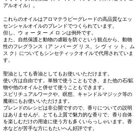
アルオイル）。
これらのオイルはアロマテラピーグレードの高品質なエッ
センシャルオイルのブレンドでつくられています。
但し、ウ ォ ー タ ー メ ロ ンは例外です。
また、自然保護と動物の虐殺を防ぐという観点から、動物
性のフレグランス（ア ン バ ー グ リ ス、シ ヴ ィ ッ ト、ム
ス ク）についてもシンセティックオイルで代用されていま
す。
聖油としても香油としてもお使いいただけます。
使い方は自由です。単独で使うこともでき、また他の石/鉱
物や他のオイルと併せて使うこともできます。
スピリチュアルワークや、瞑想、キャンドルマジック等の
魔術にもお使いいただけます。
ブレンドのレシピは非公開ですので、香りについての説明
はありませんが、とても上質で魅力的な香りで、香り自体
を楽しむだけの用途に使う方も多くいらっしゃいます。香
水などが苦手な方にもたいへん好評です。