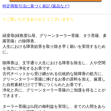
特定商取引法に基づく表記 (返品など)
☆ご覧いただきありがとうございます☆
緑度母(緑救度仏母、グリーンターラー菩薩、タラ菩薩、多
羅菩薩）の除障香。
人生における障害妨害を取り除き早く願いを実現するため
に。
除障香は、文字通り人生における障害を除去し、人や空間
を強力に浄化するお香です。
古代チベットから受け継がれる伝統的な除障香の処方に、
グリーンターラー菩薩に捧げるお香の原料を加え、厳選し
た自然素材だけで丁寧につくられたお香です。
浄化と共に、グリーンターラー菩薩のご加護を得ることが
できます。
ターラー菩薩は仏陀の御利益を実現し、全ての人間をあら