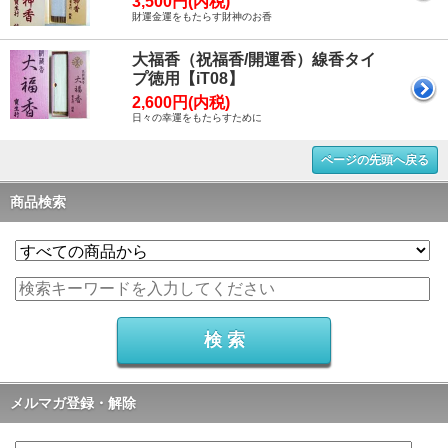
3,500円(内税)
財運金運をもたらす財神のお香
大福香（祝福香/開運香）線香タイ
プ徳用【iT08】
2,600円(内税)
日々の幸運をもたらすために
ページの先頭へ戻る
商品検索
メルマガ登録・解除