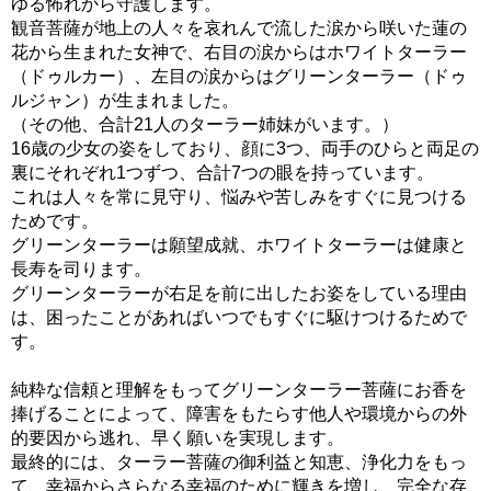
ゆる怖れから守護します。
観音菩薩が地上の人々を哀れんで流した涙から咲いた蓮の
花から生まれた女神で、右目の涙からはホワイトターラー
（ドゥルカー）、左目の涙からはグリーンターラー（ドゥ
ルジャン）が生まれました。
（その他、合計21人のターラー姉妹がいます。）
16歳の少女の姿をしており、顔に3つ、両手のひらと両足の
裏にそれぞれ1つずつ、合計7つの眼を持っています。
これは人々を常に見守り、悩みや苦しみをすぐに見つける
ためです。
グリーンターラーは願望成就、ホワイトターラーは健康と
長寿を司ります。
グリーンターラーが右足を前に出したお姿をしている理由
は、困ったことがあればいつでもすぐに駆けつけるためで
す。
純粋な信頼と理解をもってグリーンターラー菩薩にお香を
捧げることによって、障害をもたらす他人や環境からの外
的要因から逃れ、早く願いを実現します。
最終的には、ターラー菩薩の御利益と知恵、浄化力をもっ
て、幸福からさらなる幸福のために輝きを増し、完全な存