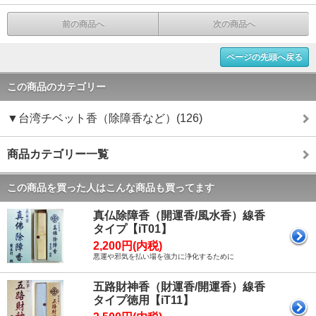
前の商品へ
次の商品へ
ページの先頭へ戻る
この商品のカテゴリー
▼台湾チベット香（除障香など）(126)
商品カテゴリー一覧
この商品を買った人はこんな商品も買ってます
真仏除障香（開運香/風水香）線香
タイプ【iT01】
2,200円(内税)
悪運や邪気を払い場を強力に浄化するために
五路財神香（財運香/開運香）線香
タイプ徳用【iT11】