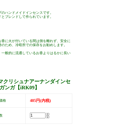
プのハンドメイドインセンスです。
ドとブレンドして作られています。
お香に火が付いている間は側を離れず、安全に
持のため、冷暗所での保存をお勧めします。
、一般的に流通しているお香よりはるかに長い
 お香 自然素材 天然素材 ナチュラルインセンス 香
マクリシュナアーナンダインセ
ガンガ【iRK09】
価格
405円(内税)
数