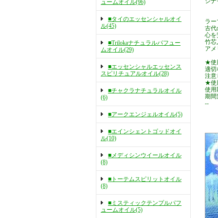
シナ
ュームオイル(96)
■タイのエッセンシャルオイ
ラー
ル(45)
古代
心を
竹芯
■Trilokaナチュラルパフュー
アメ
ムオイル(29)
★使
■エッセンシャルエッセンス
適切
スピリチュアルオイル(28)
注意
★使
使用
■チャクラナチュラルオイル
期間
(6)
--
竹芯
■アークエンジェルオイル(5)
り 
■エインシェントゴッドオイ
ル(10)
■メディシンウイールオイル
(8)
■トーテムスピリットオイル
(8)
■ミスティックテンプルパフ
ュームオイル(5)