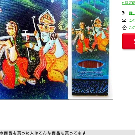
» 特定
買
こ
こ