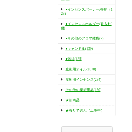
●インセンスバーナー/香炉（1
23）
●インセンスホルダー(香入れ)
(8)
●その他のアロマ雑貨(7)
●キャンドル(139)
●雑貨(135)
魔術用オイル(1070)
魔術用インセンス(234)
その他の魔術用品(169)
★新商品
★香りで選ぶ（工事中）