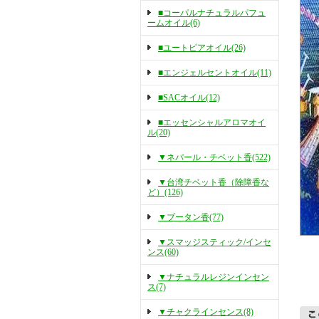
■コーパルナチュラルパフュ
ームオイル(6)
■ユートピアオイル(26)
■エンジェルセントオイル(11)
■SACオイル(12)
■エッセンシャルアロマオイ
ル(20)
▼ネパール・チベット香(522)
▼台湾チベット香（除障香な
ど）(126)
▼ブータン香(77)
▼スマッジスティック/インセ
ンス(60)
▼ナチュラルレジンインセン
ス(7)
▼チャクラインセンス(8)