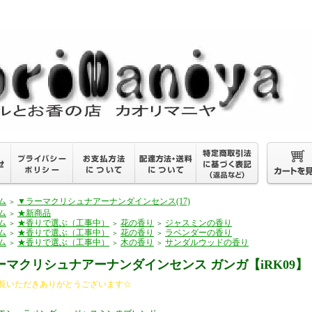
ム
▼ラーマクリシュナアーナンダインセンス(17)
＞
ム
★新商品
＞
ム
★香りで選ぶ（工事中）
花の香り
ジャスミンの香り
＞
＞
＞
ム
★香りで選ぶ（工事中）
花の香り
ラベンダーの香り
＞
＞
＞
ム
★香りで選ぶ（工事中）
木の香り
サンダルウッドの香り
＞
＞
＞
ーマクリシュナアーナンダインセンス ガンガ【iRK09】
覧いただきありがとうございます☆