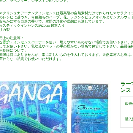
モン、ラベンダー、ジャスミンのブレンド。
マクリシュナアーナンダインセンスは最高級の自然素材だけで作られたマサラタイ
のレシピに基づき、何種類ものハーブ、花、レジンをピュアオイルとサンダルウッ
安らかにする自然の香りで、空間の浄化や瞑想にも適しています。
入スティックインセンス約20cm 10本入り
リカ製
用上の注意等：
な
香炉・インセンスバーナー
を使い、燃えやすいものがない場所でお使い下さい。
してお使い下さい。乳幼児やペットの手の届かない場所で保管して下さい。品質保
用期限について：
期限は特にありませんが、常に新しいものを仕入れております。天然素材のお香は
変わらない品質でお使いいただけます。
入りスティックインセンス インセンススティック インド香タイプ スピリチュアル アロマテラピー
アロマグッズ
ラー
ンス 
販売
購入