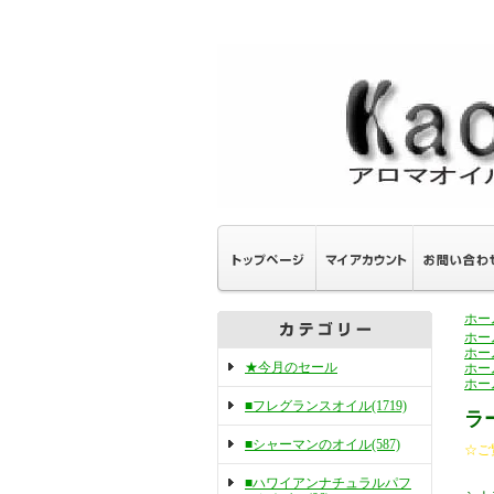
ホー
ホー
ホー
★今月のセール
ホー
ホー
■フレグランスオイル(1719)
ラ
■シャーマンのオイル(587)
☆ご
■ハワイアンナチュラルパフ