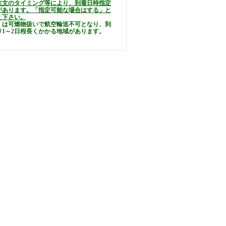
注文のタイミング等により、到着日時指定
があります。「指定可能な場合はする」と
え下さい。
くは可燃物扱いで航空輸送不可となり、到
り1～2日程長くかかる地域があります。