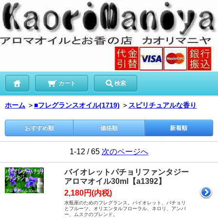
カート
検索
ホーム
＞
■フレグランスオイル(1719)
＞
スピリチュアルな香り
おすすめ順
価格順
新着順
1-12 / 65
次のページへ
バイオレットパチョリファンタジー
アロマオイル30ml【a1392】
2,180円(内税)
水瓶座のためのフレグランス。バイオレット、パチョリ
とフルーツ、オリエンタルフローラル、ネロリ、アンバ
ー、ムスクのブレンド。